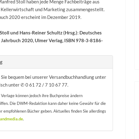
 Manfred Stoll haben jede Menge Fachbeiträge aus
 Kellerwirtschaft und Marketing zusammengestellt.
buch 2020 erscheint im Dezember 2019.
Stoll und Hans-Reiner Schultz (Hrsg.): Deutsches
Jahrbuch 2020, Ulmer Verlag, ISBN 978-3-8186-
ng
n Sie bequem bei unserer Versandbuchhandlung unter
isch unter ✆ 0 61 72 / 7 10 67 77.
 Verlage können jedoch ihre Buchpreise ändern
riffen. Die DWM-Redaktion kann daher keine Gewähr für die
r empfohlenen Bücher geben. Aktuelles finden Sie allerdings
andmedia.de
.