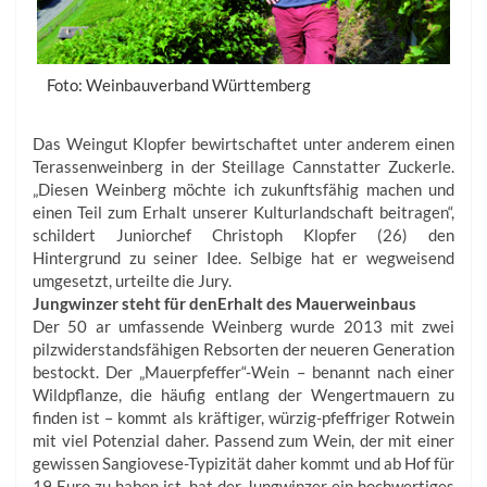
Foto: Weinbauverband Württemberg
Das Weingut Klopfer bewirtschaftet unter anderem einen
Terassenweinberg in der Steillage Cannstatter Zuckerle.
„Diesen Weinberg möchte ich zukunftsfähig machen und
einen Teil zum Erhalt unserer Kulturlandschaft beitragen“,
schildert Juniorchef Christoph Klopfer (26) den
Hintergrund zu seiner Idee. Selbige hat er wegweisend
umgesetzt, urteilte die Jury.
Jungwinzer steht für denErhalt des Mauerweinbaus
Der 50 ar umfassende Weinberg wurde 2013 mit zwei
pilzwiderstandsfähigen Rebsorten der neueren Generation
bestockt. Der „Mauerpfeffer“-Wein – benannt nach einer
Wildpflanze, die häufig entlang der Wengertmauern zu
finden ist – kommt als kräftiger, würzig-pfeffriger Rotwein
mit viel Potenzial daher. Passend zum Wein, der mit einer
gewissen Sangiovese-Typizität daher kommt und ab Hof für
19 Euro zu haben ist, hat der Jungwinzer ein hochwertiges