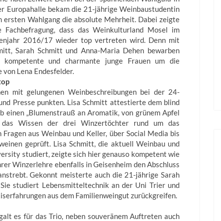
rer Europahalle bekam die 21-jährige Weinbaustudentin
m ersten Wahlgang die absolute Mehrheit. Dabei zeigte
e Fachbefragung, dass das Weinkulturland Mosel im
enjahr 2016/17 wieder top vertreten wird. Denn mit
mitt, Sarah Schmitt und Anna-Maria Dehen bewarben
ei kompetente und charmante junge Frauen um die
 von Lena Endesfelder.
top
nen mit gelungenen Weinbeschreibungen bei der 24-
und Presse punkten. Lisa Schmitt attestierte dem blind
rb einen „Blumenstrauß an Aromatik, von grünem Apfel
de das Wissen der drei Winzertöchter rund um das
 Fragen aus Weinbau und Keller, über Social Media bis
weinen geprüft. Lisa Schmitt, die aktuell Weinbau und
rsity studiert, zeigte sich hier genauso kompetent wie
rer Winzerlehre ebenfalls in Geisenheim den Abschluss
nstrebt. Gekonnt meisterte auch die 21-jährige Sarah
 Sie studiert Lebensmitteltechnik an der Uni Trier und
iserfahrungen aus dem Familienweingut zurückgreifen.
galt es für das Trio, neben souveränem Auftreten auch