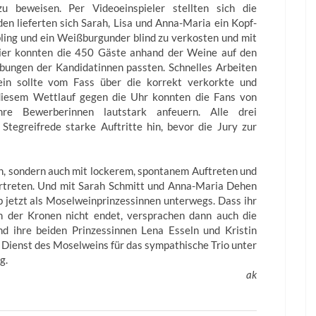
zu beweisen. Per Videoeinspieler stellten sich die
en lieferten sich Sarah, Lisa und Anna-Maria ein Kopf-
bling und ein Weißburgunder blind zu verkosten und mit
Hier konnten die 450 Gäste anhand der Weine auf den
bungen der Kandidatinnen passten. Schnelles Arbeiten
in sollte vom Fass über die korrekt verkorkte und
i diesem Wettlauf gegen die Uhr konnten die Fans von
hre Bewerberinnen lautstark anfeuern. Alle drei
Stegreifrede starke Auftritte hin, bevor die Jury zur
en, sondern auch mit lockerem, spontanem Auftreten und
ertreten. Und mit Sarah Schmitt und Anna-Maria Dehen
 jetzt als Moselweinprinzessinnen unterwegs. Dass ihr
 der Kronen nicht endet, versprachen dann auch die
d ihre beiden Prinzessinnen Lena Esseln und Kristin
 Dienst des Moselweins für das sympathische Trio unter
g.
ak