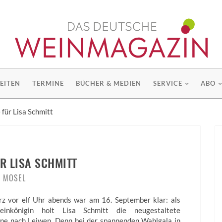
EITEN
TERMINE
BÜCHER & MEDIEN
SERVICE
ABO
 für Lisa Schmitt
R LISA SCHMITT
MOSEL
rz vor elf Uhr abends war am 16. September klar: als
inkönigin holt Lisa Schmitt die neugestaltete
ne nach Leiwen. Denn bei der spannenden Wahlgala in