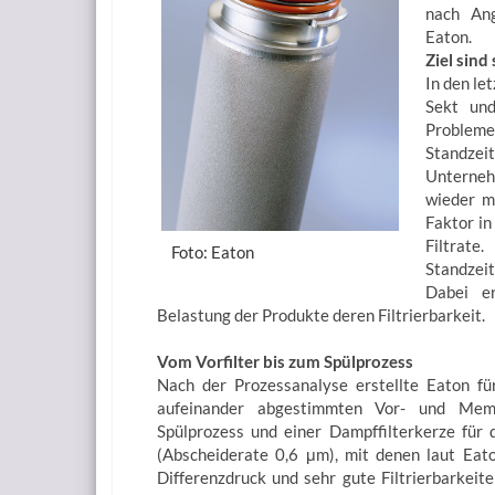
nach Ang
Eaton.
Ziel sind 
In den le
Sekt und
Probleme
Standzei
Unterneh
wieder m
Faktor in
Filtrate
Foto: Eaton
Standzei
Dabei er
Belastung der Produkte deren Filtrierbarkeit.
Vom Vorfilter bis zum Spülprozess
Nach der Prozessanalyse erstellte Eaton fü
aufeinander abgestimmten Vor- und Membr
Spülprozess und einer Dampffilterkerze für di
(Abscheiderate 0,6 μm), mit denen laut Eat
Differenzdruck und sehr gute Filtrierbarkeit