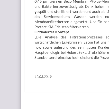
0,45 μm trennen Beco Membran PFplus-Membr
und Bakterien zuverlässig ab. Dank hoher me
gespült und sterilisiert werden und auch als „P
des Servicemediums Wasser werden nu
Membranfilterkerzen eingesetzt. Und für pa
Protect KM-Edelstahlfilterkerzen.
Optimiertes Konzept
„Die Analyse des Filtrationsprozesses 
wirtschaftlichen Ergebnissen. Eaton hat uns
how sowie aufgrund des sehr guten Kundense
Hauptoenologin bei Hubert Sekt. „Trotz höhere
Standzeiten dreimal so hoch sind und die Prozes
12.03.2019