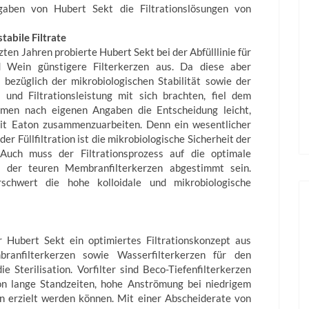
aben von Hubert Sekt die Filtrationslösungen von
stabile Filtrate
tzten Jahren probierte Hubert Sekt bei der Abfülllinie für
 Wein günstigere Filterkerzen aus. Da diese aber
 bezüglich der mikrobiologischen Stabilität sowie der
t und Filtrationsleistung mit sich brachten, fiel dem
men nach eigenen Angaben die Entscheidung leicht,
it Eaton zusammenzuarbeiten. Denn ein wesentlicher
 der Füllfiltration ist die mikrobiologische Sicherheit der
. Auch muss der Filtrationsprozess auf die optimale
t der teuren Membranfilterkerzen abgestimmt sein.
schwert die hohe kolloidale und mikrobiologische
r Hubert Sekt ein optimiertes Filtrationskonzept aus
anfilterkerzen sowie Wasserfilterkerzen für den
e Sterilisation. Vorfilter sind Beco-Tiefenfilterkerzen
on lange Standzeiten, hohe Anströmung bei niedrigem
en erzielt werden können. Mit einer Abscheiderate von