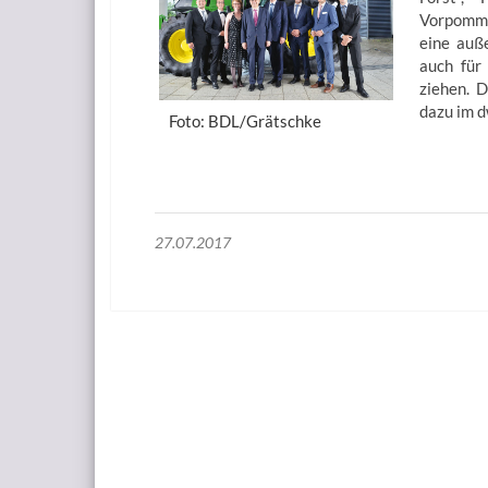
Vorpomme
eine auße
auch für
ziehen. 
dazu im d
Foto: BDL/Grätschke
27.07.2017