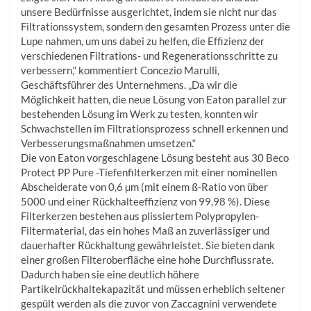
unsere Bedürfnisse ausgerichtet, indem sie nicht nur das
Filtrationssystem, sondern den gesamten Prozess unter die
Lupe nahmen, um uns dabei zu helfen, die Effizienz der
verschiedenen Filtrations- und Regenerationsschritte zu
verbessern,“ kommentiert Concezio Marulli,
Geschäftsführer des Unternehmens. „Da wir die
Möglichkeit hatten, die neue Lösung von Eaton parallel zur
bestehenden Lösung im Werk zu testen, konnten wir
Schwachstellen im Filtrationsprozess schnell erkennen und
Verbesserungsmaßnahmen umsetzen.“
Die von Eaton vorgeschlagene Lösung besteht aus 30 Beco
Protect PP Pure -Tiefenfilterkerzen mit einer nominellen
Abscheiderate von 0,6 µm (mit einem ß-Ratio von über
5000 und einer Rückhalteeffizienz von 99,98 %). Diese
Filterkerzen bestehen aus plissiertem Polypropylen-
Filtermaterial, das ein hohes Maß an zuverlässiger und
dauerhafter Rückhaltung gewährleistet. Sie bieten dank
einer großen Filteroberfläche eine hohe Durchflussrate.
Dadurch haben sie eine deutlich höhere
Partikelrückhaltekapazität und müssen erheblich seltener
gespült werden als die zuvor von Zaccagnini verwendete