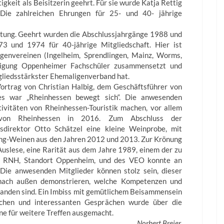
igkeit als Beisitzerin geehrt. Für sie wurde Katja Rettig
Die zahlreichen Ehrungen für 25- und 40- jährige
ltung. Geehrt wurden die Abschlussjahrgänge 1988 und
3 und 1974 für 40-jährige Mitgliedschaft. Hier ist
igenvereinen (Ingelheim, Sprendlingen, Mainz, Worms,
einigung Oppenheimer Fachschüler zusammensetzt und
tgliedsstärkster Ehemaligenverband hat.
Vortrag von Christian Halbig, dem Geschäftsführer von
es war „Rheinhessen bewegt sich“. Die anwesenden
tivitäten von Rheinhessen-Touristik machen, vor allem
von Rheinhessen in 2016. Zum Abschluss der
sdirektor Otto Schätzel eine kleine Weinprobe, mit
sling-Weinen aus den Jahren 2012 und 2013. Zur Krönung
uslese, eine Rarität aus dem Jahre 1989, einem der zu
R RNH, Standort Oppenheim, und des VEO konnte an
Die anwesenden Mitglieder können stolz sein, dieser
 nach außen demonstrieren, welche Kompetenzen und
handen sind. Ein Imbiss mit gemütlichem Beisammensein
ichen und interessanten Gesprächen wurde über die
ne für weitere Treffen ausgemacht.
Norbert Breier,