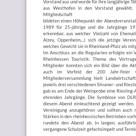
Vorstand aus und wurde für ihre langjährige Tät
aus Westhofen in den Vorstand gewählt. 
Mitgliedschaft
bildeten einen Höhepunkt der Abendveransta
1989 für 25-jährige und die Jahrgänge 197
erkennbar, aus welcher Vielzahl von Ehemal
Alzey, Oppenheim,...) sich die jetzige Ver
welches Gewicht sie in Rheinland-Pfalz als mi
Im Anschluss an die Regularien erfolgte ein 
Rheinhessen Touristik. Thema des Vortrag
Mitglieder konnten sich ein Bild über die Ak
auch im Vorfeld der 200 Jahr-Feier 
Mitgliederversammlung hielt Landwirtschaft
jeweils drei verschiedenen Silvaner- und Rie
gab es am Ende der Weinprobe eine Riesling-A
ehrenden Jahrgänge. Die Symbiose von DL
diesem Abend einleuchtend gezeigt werden. 
Vereinigung anzugehören und sollten auch
Stärken in den rheinhessischen Betrieben vor
rundete den Abend ab. In langen, ausführl
vergangene Schulzeit gefachsimpelt und Termi