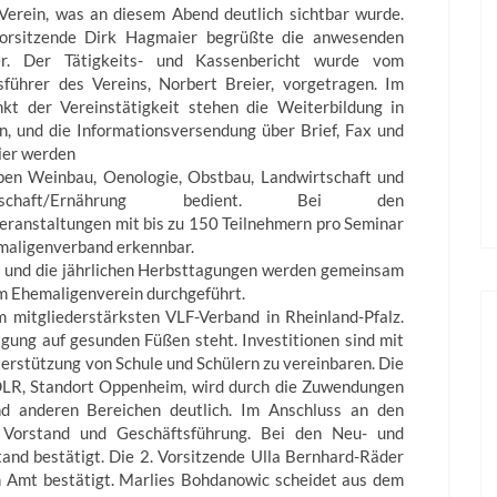
Verein, was an diesem Abend deutlich sichtbar wurde.
orsitzende Dirk Hagmaier begrüßte die anwesenden
er. Der Tätigkeits- und Kassenbericht wurde vom
sführer des Vereins, Norbert Breier, vorgetragen. Im
nkt der Vereinstätigkeit stehen die Weiterbildung in
n, und die Informationsversendung über Brief, Fax und
ier werden
pen Weinbau, Oenologie, Obstbau, Landwirtschaft und
rtschaft/Ernährung bedient. Bei den
eranstaltungen mit bis zu 150 Teilnehmern pro Seminar
maligenverband erkennbar.
m und die jährlichen Herbsttagungen werden gemeinsam
 Ehemaligenverein durchgeführt.
 mitgliederstärksten VLF-Verband in Rheinland-Pfalz.
igung auf gesunden Füßen steht. Investitionen sind mit
erstützung von Schule und Schülern zu vereinbaren. Die
LR, Standort Oppenheim, wird durch die Zuwendungen
d anderen Bereichen deutlich. Im Anschluss an den
n Vorstand und Geschäftsführung. Bei den Neu- und
and bestätigt. Die 2. Vorsitzende Ulla Bernhard-Räder
m Amt bestätigt. Marlies Bohdanowic scheidet aus dem