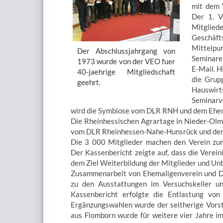
mit dem 
Der 1. V
Mitglied
Geschäft
Mittelpu
Der Abschlussjahrgang von
Seminare
1973 wurde von der VEO fuer
E-Mail. H
40-jaehrige Mitgliedschaft
die Grup
geehrt.
Hauswi
Seminarv
wird die Symbiose vom DLR RNH und dem Ehe
Die Rheinhessischen Agrartage in Nieder-Ol
vom DLR Rheinhessen-Nahe-Hunsrück und dem
Die 3 000 Mitglieder machen den Verein zum
Der Kassenbericht zeigte auf, dass die Verein
dem Ziel Weiterbildung der Mitglieder und Unt
Zusammenarbeit von Ehemaligenverein und D
zu den Ausstattungen im Versuchskeller un
Kassenbericht erfolgte die Entlastung vo
Ergänzungswahlen wurde der seitherige Vorst
aus Flomborn wurde für weitere vier Jahre i