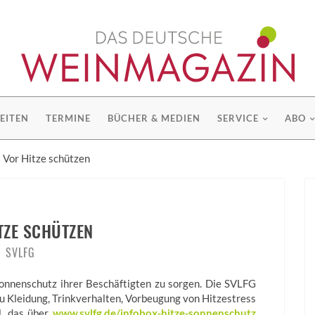
EITEN
TERMINE
BÜCHER & MEDIEN
SERVICE
ABO
 Vor Hitze schützen
TZE SCHÜTZEN
SVLFG
 Sonnenschutz ihrer Beschäftigten zu sorgen. Die SVLFG
u Kleidung, Trinkverhalten, Vorbeugung von Hitzestress
l, das über
www.svlfg.de/infobox-hitze-sonnenschutz