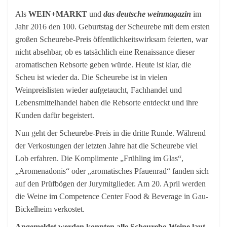
Als
WEIN+MARKT
und
das deutsche weinmagazin
im
Jahr 2016 den 100. Geburtstag der Scheurebe mit dem ersten
großen Scheurebe-Preis öffentlichkeitswirksam feierten, war
nicht absehbar, ob es tatsächlich eine Renaissance dieser
aromatischen Rebsorte geben würde. Heute ist klar, die
Scheu ist wieder da. Die Scheurebe ist in vielen
Weinpreislisten wieder aufgetaucht, Fachhandel und
Lebensmittelhandel haben die Rebsorte entdeckt und ihre
Kunden dafür begeistert.
Nun geht der Scheurebe-Preis in die dritte Runde. Während
der Verkostungen der letzten Jahre hat die Scheurebe viel
Lob erfahren. Die Komplimente „Frühling im Glas“,
„Aromenadonis“ oder „aromatisches Pfauenrad“ fanden sich
auf den Prüfbögen der Jurymitglieder. Am 20. April werden
die Weine im Competence Center Food & Beverage in Gau-
Bickelheim verkostet.
Angemeldet werden konnten alle Scheurebe-Weine laut