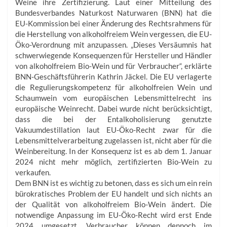
Weine ihre Zertifizierung. Laut einer Mitteilung des
Bundesverbandes Naturkost Naturwaren (BNN) hat die
EU-Kommission bei einer Änderung des Rechtsrahmens für
die Herstellung von alkoholfreiem Wein vergessen, die EU-
Öko-Verordnung mit anzupassen. „Dieses Versäumnis hat
schwerwiegende Konsequenzen für Hersteller und Händler
von alkoholfreiem Bio-Wein und für Verbraucher“, erklärte
BNN-Geschäftsführerin Kathrin Jäckel. Die EU verlagerte
die Regulierungskompetenz für alkoholfreien Wein und
Schaumwein vom europäischen Lebensmittelrecht ins
europäische Weinrecht. Dabei wurde nicht berücksichtigt,
dass die bei der Entalkoholisierung genutzte
Vakuumdestillation laut EU-Öko-Recht zwar für die
Lebensmittelverarbeitung zugelassen ist, nicht aber für die
Weinbereitung. In der Konsequenz ist es ab dem 1. Januar
2024 nicht mehr möglich, zertifizierten Bio-Wein zu
verkaufen.
Dem BNN ist es wichtig zu betonen, dass es sich um ein rein
bürokratisches Problem der EU handelt und sich nichts an
der Qualität von alkoholfreiem Bio-Wein ändert. Die
notwendige Anpassung im EU-Öko-Recht wird erst Ende
2024 umgesetzt. Verbraucher können dennoch im