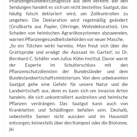
Pflanzengesundheitszeugnisse aus dem Verkehr. Bei den
Sendungen handelt es sich um nicht bestelltes Saatgut, das
häufig falsch deklariert wird, um Zollkontrollen zu
umgehen. Die Deklaration wird regelmäßig geändert
(Grußkarte aus Papier, Ohrringe, Wohndekoration). Um
Schaden von heimischen Agrarökosys­temen abzuwenden,
warnen Pflanzengesundheitsbehörden vor neuer Masche.
„So ein Tütchen wirkt harmlos. Man freut sich über die
Gratisprobe und erwägt die Aussaat im Garten“, so Dr.
Bernhard C. Schäfer vom Julius Kühn-Institut. Davor warnt
der Experte im Schulterschluss mit den
Pflanzenschutzdiensten der Bundesländer und dem
Bundeslandwirtschaftsministerium. Von dem unbekannten
Saatgut gehe eine Gefahr für unsere Natur und die
Landwirtschaft aus, denn es kann sich um invasive Arten
handeln, die sich unkontrolliert ausbreiten und heimische
Pflanzen verdrängen. Das Saatgut kann auch von
Krankheiten und Schädlingen befallen sein. Deshalb,
unbestellte Samen nicht aussäen und im Hausmüll
entsorgen, keinesfalls über den Kompost oder die Biotonne.
jki