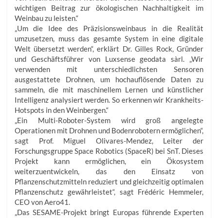
wichtigen Beitrag zur ökologischen Nachhaltigkeit im
Weinbau zu leisten.“
„Um die Idee des Präzisionsweinbaus in die Realität
umzusetzen, muss das gesamte System in eine digitale
Welt übersetzt werden“, erklärt Dr. Gilles Rock, Gründer
und Geschäftsführer von Luxsense geodata sàrl. „Wir
verwenden mit unterschiedlichsten Sensoren
ausgestattete Drohnen, um hochauflösende Daten zu
sammeln, die mit maschinellem Lernen und künstlicher
Intelligenz analysiert werden. So erkennen wir Krankheits-
Hot­spots in den Weinbergen.“
„Ein Multi-Roboter-System wird groß angelegte
Operationen mit Drohnen und Bodenrobotern ermöglichen“,
sagt Prof. Miguel Olivares-Mendez, Leiter der
Forschungsgruppe Space Robotics (SpaceR) bei SnT. Dieses
Projekt kann ermöglichen, ein Ökosystem
weiterzuentwickeln, das den Einsatz von
Pflanzenschutzmitteln reduziert und gleichzeitig optimalen
Pflanzenschutz gewährleistet“, sagt Frédéric Hemmeler,
CEO von Aero41.
„Das SESAME-Projekt bringt Europas führende Experten