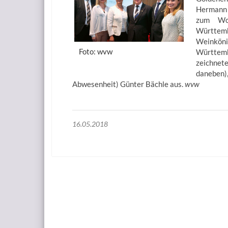
Hermann 
zum Wo
Württemb
Weinkö
Foto: wvw
Württemb
zeichnete
daneben
Abwesenheit) Günter Bächle aus.
wvw
16.05.2018