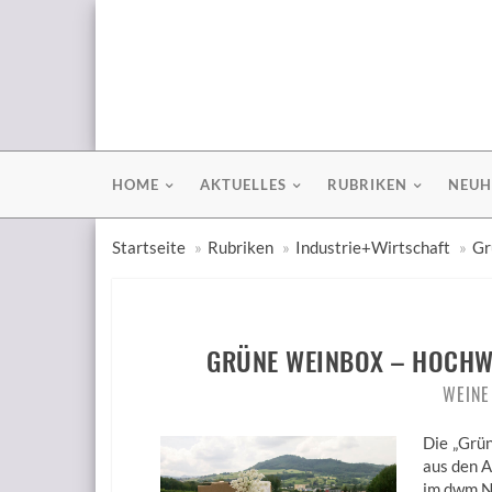
HOME
AKTUELLES
RUBRIKEN
NEUH
Startseite
Rubriken
Industrie+Wirtschaft
Gr
GRÜNE WEINBOX – HOCHWE
WEINE
Die „Grün
aus den 
im dwm Nr