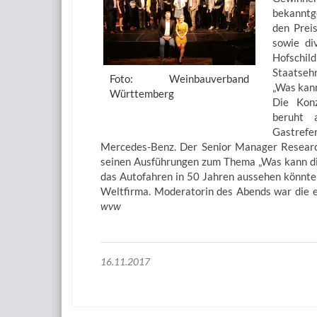
bekanntg
den Preis
sowie di
Hofsch
Staatseh
Foto: Weinbauverband
„Was kan
Württemberg
Die Konz
beruht 
Gastrefe
Mercedes-Benz. Der Senior Manager Researc
seinen Ausführungen zum Thema „Was kann die
das Autofahren in 50 Jahren aussehen könnt
Weltfirma. Moderatorin des Abends war die 
wvw
16.11.2017