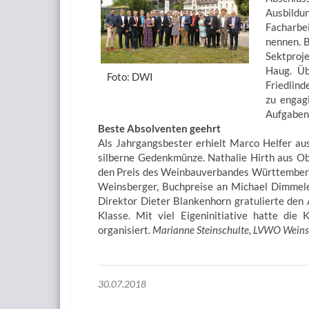
Ausbildun
Facharbe
nennen. B
Sektproj
Haug. Üb
Foto: DWI
Friedlind
zu engag
Aufgaben
Beste Absolventen geehrt
Als Jahrgangsbester erhielt Marco Helfer a
silberne Gedenkmünze. Nathalie Hirth aus O
den Preis des Weinbauverbandes Württemberg.
Weinsberger, Buchpreise an Michael Dimmele
Direktor Dieter Blankenhorn gratulierte den
Klasse. Mit viel Eigeninitiative hatte die
organisiert.
Marianne Steinschulte, LVWO Weins
30.07.2018