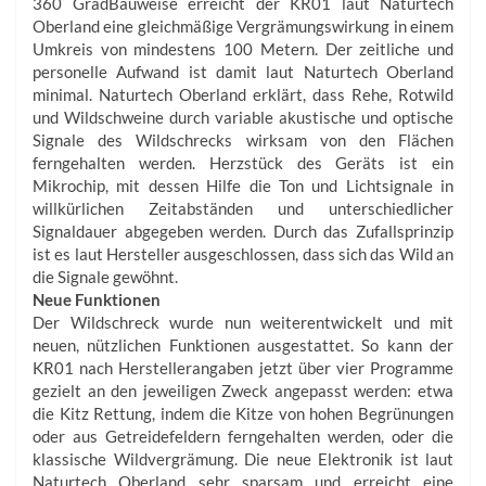
360 ­Grad­Bauweise erreicht der KR01 laut Naturtech
Oberland eine gleichmäßige Vergrämungswirkung in einem
Umkreis von mindestens 100 Metern. Der zeitliche und
personelle Aufwand ist damit laut Naturtech Oberland
minimal. Naturtech Oberland erklärt, dass Rehe, Rotwild
und Wildschweine durch variable akustische und optische
Signale des Wildschrecks wirksam von den Flächen
ferngehalten werden. Herzstück des Geräts ist ein
Mikrochip, mit dessen Hilfe die Ton­ und Lichtsignale in
willkürlichen Zeitabständen und unterschiedlicher
Signaldauer abgegeben werden. Durch das Zufallsprinzip
ist es laut Hersteller ausgeschlossen, dass sich das Wild an
die Signale gewöhnt.
Neue Funktionen
Der Wildschreck wurde nun weiterentwickelt und mit
neuen, nützlichen Funktionen ausgestattet. So kann der
KR01 nach Herstellerangaben jetzt über vier Programme
gezielt an den jeweiligen Zweck angepasst werden: etwa
die Kitz­ Rettung, indem die Kitze von hohen Begrünungen
oder aus Getreidefeldern ferngehalten werden, oder die
klassische Wildvergrämung. Die neue Elektronik ist laut
Naturtech Oberland sehr sparsam und erreicht eine