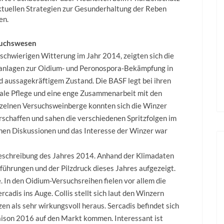
ktuellen Strategien zur Gesunderhaltung der Reben
en.
suchswesen
 schwierigen Witterung im Jahr 2014, zeigten sich die
anlagen zur Oidium- und Peronospora-Bekämpfung in
 aussagekräftigem Zustand. Die BASF legt bei ihren
male Pflege und eine enge Zusammenarbeit mit den
inzelnen Versuchsweinberge konnten sich die Winzer
erschaffen und sahen die verschiedenen Spritzfolgen im
chen Diskussionen und das Interesse der Winzer war
beschreibung des Jahres 2014. Anhand der Klimadaten
ührungen und der Pilzdruck dieses Jahres aufgezeigt.
 In den Oidium-Versuchsreihen fielen vor allem die
rcadis ins Auge. Collis stellt sich laut den Winzern
en als sehr wirkungsvoll heraus. Sercadis befindet sich
 Saison 2016 auf den Markt kommen. Interessant ist