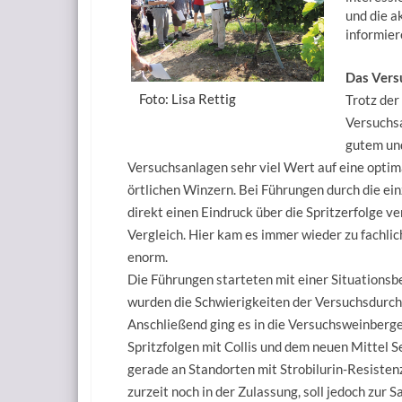
und die a
informier
Das Ver
Foto: Lisa Rettig
Trotz der
Versuchs
gutem und
Versuchsanlagen sehr viel Wert auf eine opti
örtlichen Winzern. Bei Führungen durch die e
direkt einen Eindruck über die Spritzerfolge v
Vergleich. Hier kam es immer wieder zu fachli
enorm.
Die Führungen starteten mit einer Situations
wurden die Schwierigkeiten der Versuchsdurchf
Anschließend ging es in die Versuchsweinberge.
Spritzfolgen mit Collis und dem neuen Mittel Se
gerade an Standorten mit Strobilurin-Resistenz
zurzeit noch in der Zulassung, soll jedoch zur