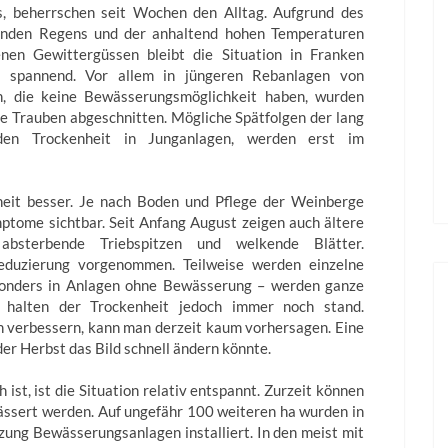
, beherrschen seit Wochen den Alltag. Aufgrund des
enden Regens und der anhaltend hohen Temperaturen
enen Gewittergüssen bleibt die Situation in Franken
n spannend. Vor allem in jüngeren Rebanlagen von
n, die keine Bewässerungsmöglichkeit haben, wurden
ie Trauben abgeschnitten. Mögliche Spätfolgen der lang
nden Trockenheit in Junganlagen, werden erst im
heit besser. Je nach Boden und Pflege der Weinberge
ptome sichtbar. Seit Anfang August zeigen auch ältere
bsterbende Triebspitzen und welkende Blätter.
eduzierung vorgenommen. Teilweise werden einzelne
esonders in Anlagen ohne Bewässerung – werden ganze
 halten der Trockenheit jedoch immer noch stand.
on verbessern, kann man derzeit kaum vorhersagen. Eine
er Herbst das Bild schnell ändern könnte.
ist, ist die Situation relativ entspannt. Zurzeit können
ssert werden. Auf ungefähr 100 weiteren ha wurden in
zung Bewässerungsanlagen installiert. In den meist mit