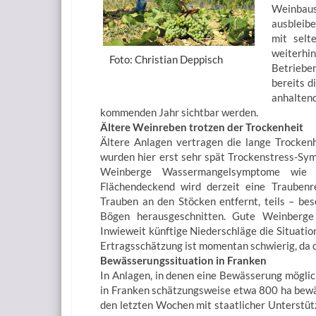
Weinbaus
ausbleib
mit selt
weiterhi
Foto: Christian Deppisch
Betriebe
bereits d
anhalte
kommenden Jahr sichtbar werden.
Ältere Weinreben trotzen der Trockenheit
Ältere Anlagen vertragen die lange Trocken
wurden hier erst sehr spät Trockenstress-Sym
Weinberge Wassermangelsymptome wie a
Flächendeckend wird derzeit eine Traubenr
Trauben an den Stöcken entfernt, teils – b
Bögen herausgeschnitten. Gute Weinberge
Inwieweit künftige Niederschläge die Situati
Ertragsschätzung ist momentan schwierig, da d
Bewässerungssituation in Franken
In Anlagen, in denen eine Bewässerung möglich 
in Franken schätzungsweise etwa 800 ha bewä
den letzten Wochen mit staatlicher Unterstüt