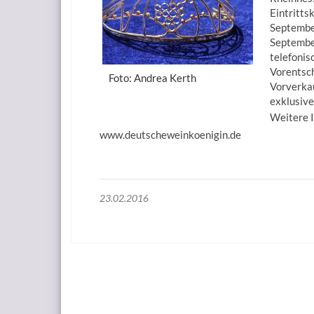
Eintritts
September
September
telefonis
Vorentsch
Foto: Andrea Kerth
Vorverkau
exklusive
Weitere I
www.deutscheweinkoenigin.de
23.02.2016