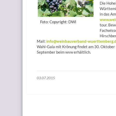
Die Hohei
Württemb
in das A
www.wei
Foto: Copyright: DWI
tour. Be
Fachwiss
Hirschber
Mail:
info@weinbauverband-wuerttemberg.
Wahl-Gala mit Krönung findet am 30. Oktober 2
September beim wvw erhältlich.
03.07.2015