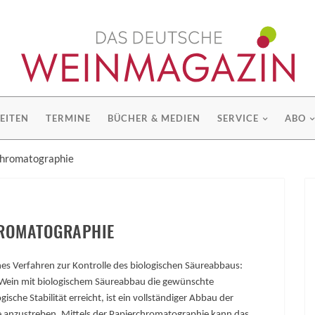
EITEN
TERMINE
BÜCHER & MEDIEN
SERVICE
ABO
chromatographie
ROMATOGRAPHIE
hes Verfahren zur Kontrolle des biologischen Säureabbaus:
 Wein mit biologischem Säureabbau die gewünschte
ische Stabilität erreicht, ist ein voll­ständiger Abbau der
 anzustreben. Mittels der Pa­pierchromatographie kann das