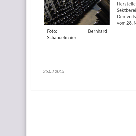
Herstell
Sektbere
Den volls
vom 28. 
Foto: Bernhard
Schandelmaier
25.03.2015